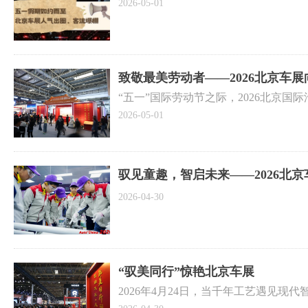
2026-05-01
致敬最美劳动者——2026北京车
“五一”国际劳动节之际，2026北京
崇高的敬意！向每一位用汗水诠释责任
2026-05-01
驭见童趣，智启未来——2026北
2026-04-30
“驭美同行”惊艳北京车展
2026年4月24日，当千年工艺遇见
汽车行业分会联合主办的“驭美同行——