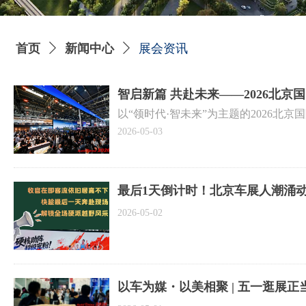
首页
ꄲ
新闻中心
ꄲ
展会资讯
智启新篇 共赴未来——2026北
以“领时代·智未来”为主题的2026北京
北京中国国际展览中心（顺义馆）、首
2026-05-03
产业变革趋势，成为彰显中国汽车产业
业高质量发展的蓬勃生机，其空前的规
最后1天倒计时！北京车展人潮涌
2026-05-02
以车为媒・以美相聚 | 五一逛展