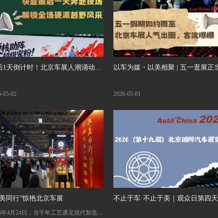
后1天倒计时！北京车展人潮涌动，
以车为媒・以美相聚 | 五一逛展正
核越野一次看遍
时，细数北京车展高颜值打卡地
6-05-02
2026-05-01
驭美同行”惊艳北京车展
不止于车·不止于美｜观众日第四
26年4月24日，当千年工艺遇见现代智造，
潮涌动，展台藏尽设计与艺术底蕴