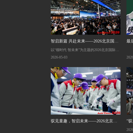
智启新篇 共赴未来——2026北京国际
最
以“领时代·智未来”为主题的2026北京国际汽
汽车展览会圆满闭幕
硬
车展览会（以下简称“2026北京车展”），历
2026-05-03
202
经10天，于5月3日在现场15万观众的目送和
不舍下，在北京中国国际展览中心（顺义
馆）、首都国际会展中心双馆圆满落幕。作
为全球规模和影响力最大的国际A级车展，
2026北京车展紧扣全球汽车产业变革趋势，
成为彰显中国汽车产业硬实力、引领全球产
业变革风向、连接中外产业交流合作的核心
枢纽，全方位展现了新时代中国汽车产业高
驭见童趣，智启未来——2026北京车
“
质量发展的蓬勃生机，其空前的规模与高度
的国际化水平，成为本届展会最鲜明的标
20
展亲子欢乐之旅