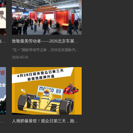
当
致敬最美劳动者——2026北京车展向
“五一”国际劳动节之际，2026北京国际汽车
全体一线工作人员送上节日祝福
展览会组委会，向节日期间依然坚守岗位、
2026-05-01
默默奉献的全体工作人员，致以最诚挚的节
日祝福与最崇高的敬意！向每一位用汗水诠
释责任、以坚守书写担当的劳动者，道一
声：辛苦了！
天人
人潮挤爆展馆！观众日第三天，跑车
赛车火力全开