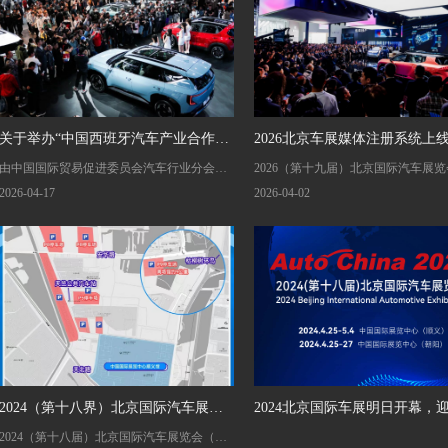
关于举办“中国西班牙汽车产业合作论
2026北京车展媒体注册系统上
由中国国际贸易促进委员会汽车行业分会与
2026（第十九届）北京国际汽车展
坛”的通知
ICEX西班牙对外贸易发展和投资局共同主办
2026年4月24日-5月3日在中国国际
2026-04-17
2026-04-02
的“中国西班牙汽车产业合作论坛”，将于
（顺义馆）与首都国际会展中心（新
2026年4月26日在北京国际车展期间隆重举
期）举办，4月24日、25日是新闻媒
行。
京车展主办方诚挚欢迎您莅临采访报
展会。
2024（第十八界）北京国际汽车展览
2024北京国际车展明日开幕，
2024（第十八届）北京国际汽车展览会（简
会出行攻略
个媒体日